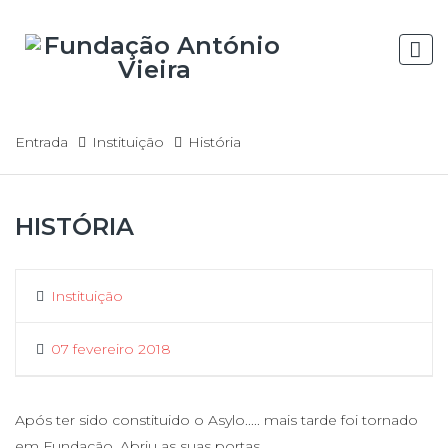
História
Entrada
Instituição
História
Previous
Ne
HISTÓRIA
instituição
07 fevereiro 2018
Após ter sido constituido o Asylo..... mais tarde foi tornado
em Fundação. Abriu as suas portas....